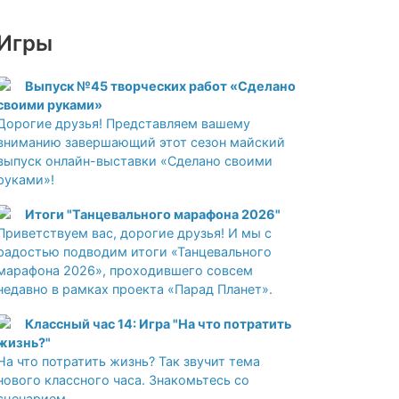
Игры
Выпуск №45 творческих работ «Сделано
своими руками»
Дорогие друзья! Представляем вашему
вниманию завершающий этот сезон майский
выпуск онлайн-выставки «Сделано своими
руками»!
Итоги "Танцевального марафона 2026"
Приветствуем вас, дорогие друзья! И мы с
радостью подводим итоги «Танцевального
марафона 2026», проходившего совсем
недавно в рамках проекта «Парад Планет».
Классный час 14: Игра "На что потратить
жизнь?"
На что потратить жизнь? Так звучит тема
нового классного часа. Знакомьтесь со
сценарием