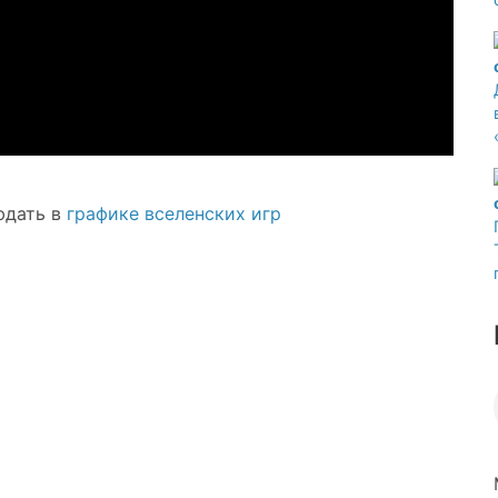
юдать в
графике вселенских игр