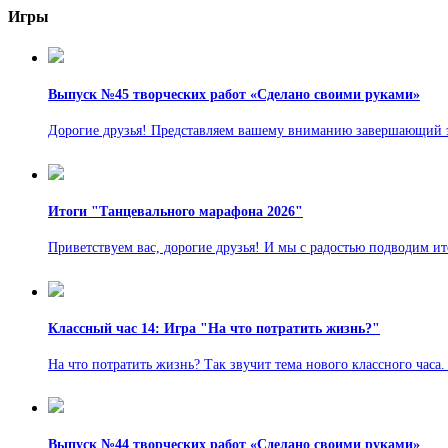
Игры
Выпуск №45 творческих работ «Сделано своими руками»
Дорогие друзья! Представляем вашему вниманию завершающий э
Итоги "Танцевального марафона 2026"
Приветствуем вас, дорогие друзья! И мы с радостью подводим и
Классный час 14: Игра "На что потратить жизнь?"
На что потратить жизнь? Так звучит тема нового классного часа.
Выпуск №44 творческих работ «Сделано своими руками»