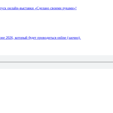
пуск онлайн-выставки «Сделано своими руками»!
е 2026, который будет проводиться online (заочно).