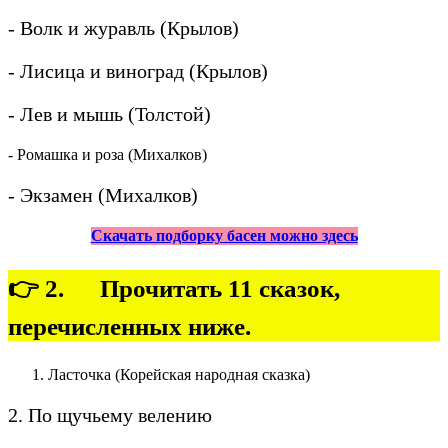
- Волк и журавль (Крылов)
- Лисица и виноград (Крылов)
- Лев и мышь (Толстой)
- Ромашка и роза (Михалков)
- Экзамен (Михалков)
Скачать подборку басен можно здесь
👉 2. Прочитать 11 сказок,
перечисленных ниже.
Ласточка (Корейская народная сказка)
2. По щучьему велению