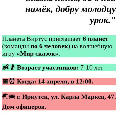
намёк, добру молодцу
урок."
Планета Виртус приглашает
6 планет
(команды
по 6 человек
) на волшебную
игру
«Мир сказок»
.
👶👴 Возраст участников:
7-10 лет
📅⏰ Когда: 14 апреля, в 12:00.
🌏🚌
г. Иркутск, ул. Карла Маркса, 47.
Дом офицеров.