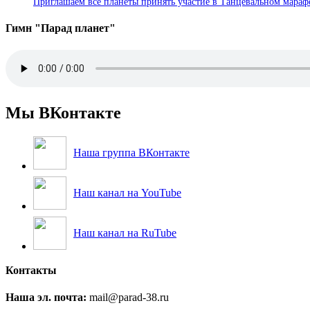
Приглашаем все планеты принять участие в Танцевальном марафон
Гимн "Парад планет"
Мы ВКонтакте
Наша группа ВКонтакте
Наш канал на YouTube
Наш канал на RuTube
Контакты
Наша эл. почта:
mail@parad-38.ru