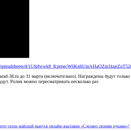
com/spreadsheets/d/1Ufpfwwk8_KprpgcW6KnhUinAHaOZm1kueZuT52u
ad-38.ru до 31 марта (включительно). Награждены будут только
удут. Ролик можно пересматривать несколько раз
тот сезон майский выпуск онлайн-выставки «Сделано своими руками»!