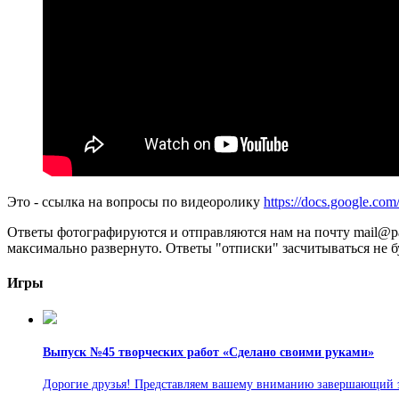
Это - ссылка на вопросы по видеоролику
https://docs.google.
Ответы фотографируются и отправляются нам на почту mail@par
максимально развернуто. Ответы "отписки" засчитываться не б
Игры
Выпуск №45 творческих работ «Сделано своими руками»
Дорогие друзья! Представляем вашему вниманию завершающий э