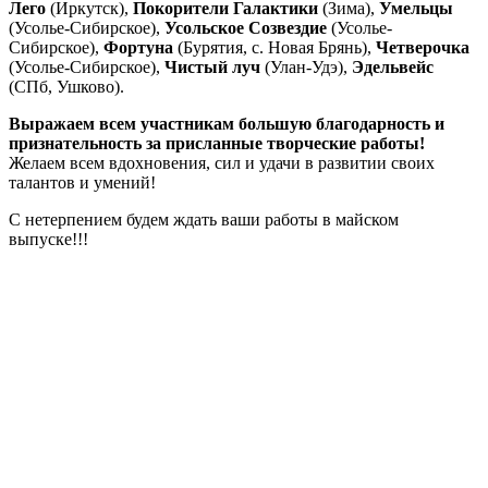
Лего
(Иркутск),
Покорители Галактики
(Зима),
Умельцы
(Усолье-Сибирское),
Усольское Созвездие
(Усолье-
Сибирское),
Фортуна
(Бурятия, с. Новая Брянь),
Четверочка
(Усолье-Сибирское),
Чистый луч
(Улан-Удэ),
Эдельвейс
(СПб, Ушково).
Выражаем всем участникам большую благодарность и
признательность за присланные творческие работы!
Желаем всем вдохновения, сил и удачи в развитии своих
талантов и умений!
С нетерпением будем ждать ваши работы в майском
выпуске!!!