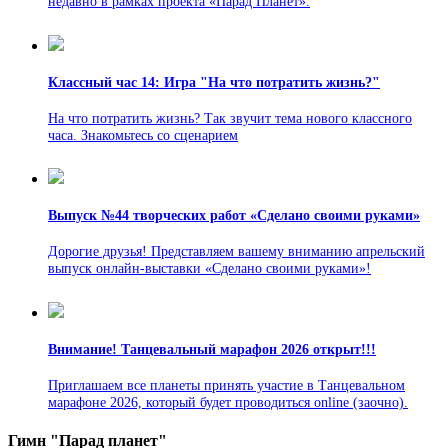
недавно в рамках проекта «Парад Планет».
Классный час 14: Игра "На что потратить жизнь?"
На что потратить жизнь? Так звучит тема нового классного
часа. Знакомьтесь со сценарием
Выпуск №44 творческих работ «Сделано своими руками»
Дорогие друзья! Представляем вашему вниманию апрельский
выпуск онлайн-выставки «Сделано своими руками»!
Внимание! Танцевальный марафон 2026 открыт!!!
Приглашаем все планеты принять участие в Танцевальном
марафоне 2026, который будет проводиться online (заочно).
Гимн "Парад планет"