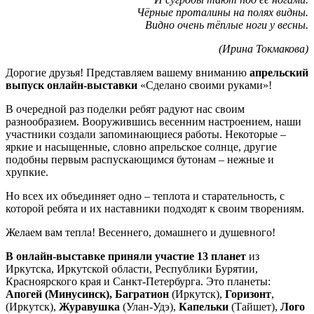
Чёрные проталины на полях видны.
Видно очень тёплые ноги у весны.
(Ирина Токмакова)
Дорогие друзья! Представляем вашему вниманию
апрельский
выпуск онлайн-выставки
«Сделано своими руками»!
В очередной раз поделки ребят радуют нас своим
разнообразием. Вооружившись весенним настроением, наши
участники создали запоминающиеся работы. Некоторые –
яркие и насыщенные, словно апрельское солнце, другие
подобны первым распускающимся бутонам – нежные и
хрупкие.
Но всех их объединяет одно – теплота и старательность, с
которой ребята и их наставники подходят к своим творениям.
Желаем вам тепла! Весеннего, домашнего и душевного!
В онлайн-выставке приняли участие
13 планет
из
Иркутска, Иркутской области, Республики Бурятии,
Красноярского края и Санкт-Петербурга. Это планеты:
Апогей (Минусинск),
Багратион
(Иркутск),
Горизонт
,
(Иркутск),
Журавушка
(Улан-Удэ),
Капельки
(Тайшет),
Лого