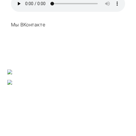
Мы ВКонтакте
Наша группа ВКонтакте
Наш канал на YouTube
Наш канал на RuTube
Контакты
Наша эл. почта:
mail@parad-38.ru
Фалеева Светлана:
8-950-146-20-81