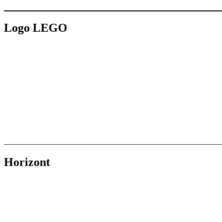
Logo LEGO
_______________________________________________________
Horizont