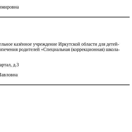
имировна
ельное казённое учреждение Иркутской области для детей-
попечения родителей «Специальная (коррекционная) школа-
артал, д.3
Павловна