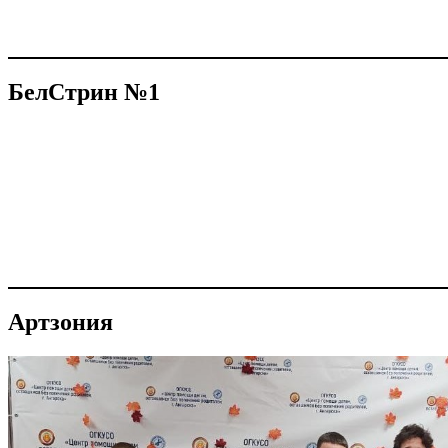
БелСтрин №1
Артзония