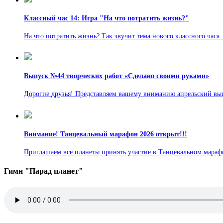
Классный час 14: Игра "На что потратить жизнь?"
На что потратить жизнь? Так звучит тема нового классного часа.
Выпуск №44 творческих работ «Сделано своими руками»
Дорогие друзья! Представляем вашему вниманию апрельский вы
Внимание! Танцевальный марафон 2026 открыт!!!
Приглашаем все планеты принять участие в Танцевальном марафон
Гимн "Парад планет"