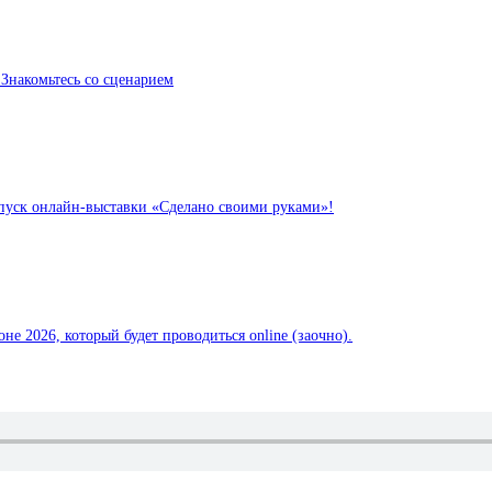
 Знакомьтесь со сценарием
пуск онлайн-выставки «Сделано своими руками»!
е 2026, который будет проводиться online (заочно).