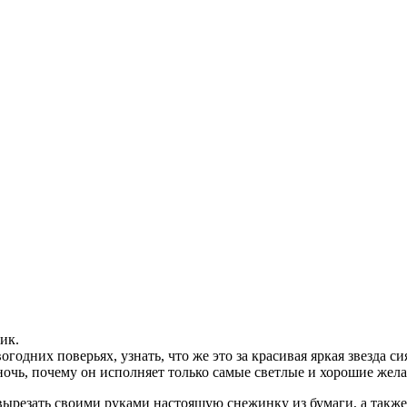
ик.
одних поверьях, узнать, что же это за красивая яркая звезда с
ночь, почему он исполняет только самые светлые и хорошие жел
", вырезать своими руками настоящую снежинку из бумаги, а та