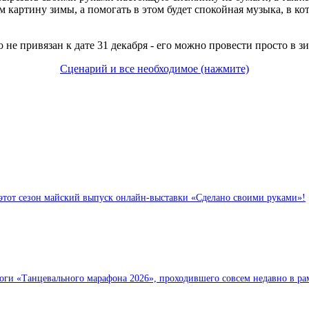
м картину зимы, а помогать в этом будет спокойная музыка, в ко
 не привязан к дате 31 декабря - его можно провести просто в з
Сценарий и все необходимое (нажмите)
тот сезон майский выпуск онлайн-выставки «Сделано своими руками»!
тоги «Танцевального марафона 2026», проходившего совсем недавно в ра