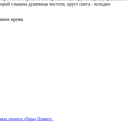
торой слышна душевная чистота, хруст снега - холодно
имнее время.
мках проекта «Парад Планет».